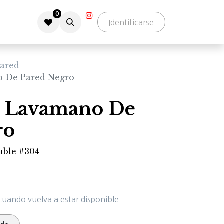
0
Identificarse
ared
o De Pared Negro
e Lavamano De
ro
dable #304
cuando vuelva a estar disponible