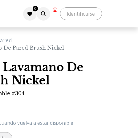
0
Identificarse
ared
o De Pared Brush Nickel
e Lavamano De
h Nickel
dable #304
cuando vuelva a estar disponible