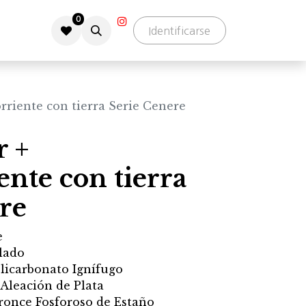
0
Identificarse
rriente con tierra Serie Cenere
r +
nte con tierra
re
e
lado
olicarbonato Ignífugo
 Aleación de Plata
ronce Fosforoso de Estaño