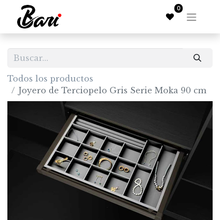
0
Todos los productos
Joyero de Terciopelo Gris Serie Moka 90 cm