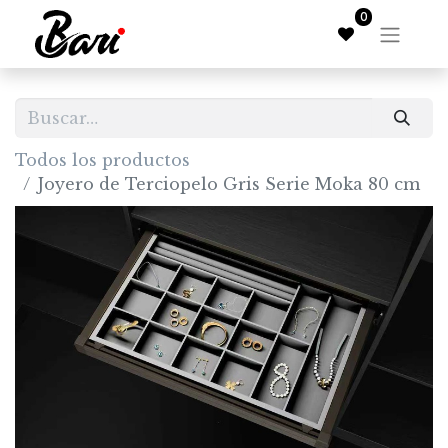
0
Todos los productos
Joyero de Terciopelo Gris Serie Moka 80 cm